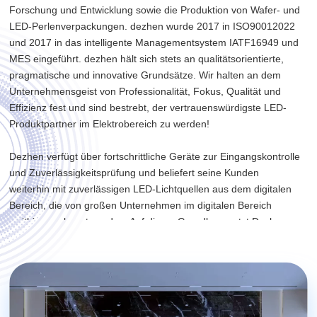
Forschung und Entwicklung sowie die Produktion von Wafer- und
LED-Perlenverpackungen. dezhen wurde 2017 in ISO90012022
und 2017 in das intelligente Managementsystem IATF16949 und
MES eingeführt. dezhen hält sich stets an qualitätsorientierte,
pragmatische und innovative Grundsätze. Wir halten an dem
Unternehmensgeist von Professionalität, Fokus, Qualität und
Effizienz fest und sind bestrebt, der vertrauenswürdigste LED-
Produktpartner im Elektrobereich zu werden!
Dezhen verfügt über fortschrittliche Geräte zur Eingangskontrolle
und Zuverlässigkeitsprüfung und beliefert seine Kunden
weiterhin mit zuverlässigen LED-Lichtquellen aus dem digitalen
Bereich, die von großen Unternehmen im digitalen Bereich
weithin anerkannt werden. Auf dieser Grundlage setzt Dezhen
seine Innovationen fort, bringt weiterhin Erweiterungsprodukte
auf den Markt und macht im Elektrobereich stetig Fortschritte.