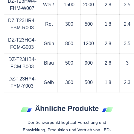
DZ-T23HW4-
Weiß
1500
2000
2.8
3.5
FHM-W007
DZ-T23HR4-
Rot
300
500
1.8
2.4
FBM-R003
DZ-T23HG4-
Grün
800
1200
2.8
3.5
FCM-G003
DZ-T23HB4-
Blau
500
900
2.6
3
FCM-B003
DZ-T23HY4-
Gelb
300
500
1.8
2.3
FYM-Y003
Ähnliche Produkte
Der Schwerpunkt liegt auf Forschung und
Entwicklung, Produktion und Vertrieb von LED-