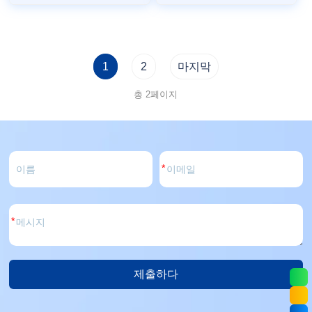
1
2
마지막
총 2페이지
*
*
제출하다
대
안: