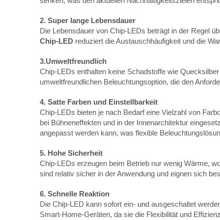
senken, was den aktuellen Nachhaltigkeitszielen entspric
2. Super lange Lebensdauer
Die Lebensdauer von Chip-LEDs beträgt in der Regel üb
Chip-LED
reduziert die Austauschhäufigkeit und die Wa
3.Umweltfreundlich
Chip-LEDs enthalten keine Schadstoffe wie Quecksilber
umweltfreundlichen Beleuchtungsoption, die den Anforde
4. Satte Farben und Einstellbarkeit
Chip-LEDs bieten je nach Bedarf eine Vielzahl von Farb
bei Bühneneffekten und in der Innenarchitektur eingese
angepasst werden kann, was flexible Beleuchtungslösun
5. Hohe Sicherheit
Chip-LEDs erzeugen beim Betrieb nur wenig Wärme, wodu
sind relativ sicher in der Anwendung und eignen sich be
6. Schnelle Reaktion
Die Chip-LED kann sofort ein- und ausgeschaltet werden
Smart-Home-Geräten, da sie die Flexibilität und Effizie