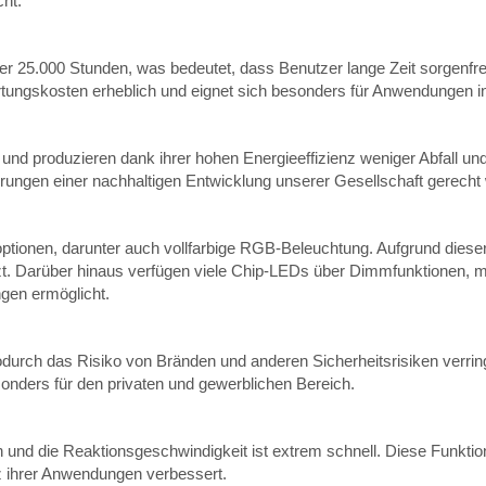
ht.
er 25.000 Stunden, was bedeutet, dass Benutzer lange Zeit sorgenf
rtungskosten erheblich und eignet sich besonders für Anwendungen in
 und produzieren dank ihrer hohen Energieeffizienz weniger Abfall
rungen einer nachhaltigen Entwicklung unserer Gesellschaft gerecht 
optionen, darunter auch vollfarbige RGB-Beleuchtung. Aufgrund diese
tzt. Darüber hinaus verfügen viele Chip-LEDs über Dimmfunktionen, m
gen ermöglicht.
rch das Risiko von Bränden und anderen Sicherheitsrisiken verring
sonders für den privaten und gewerblichen Bereich.
 und die Reaktionsgeschwindigkeit ist extrem schnell. Diese Funktio
nz ihrer Anwendungen verbessert.