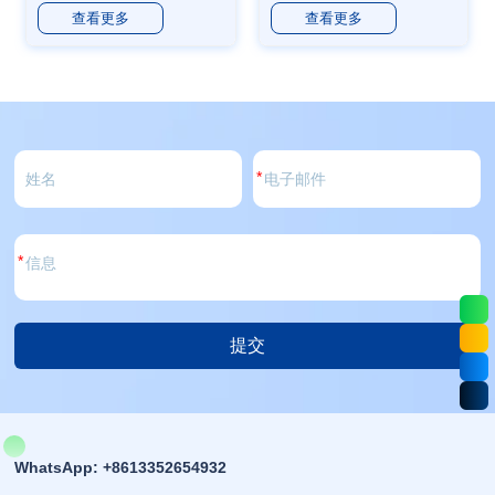
查看更多
查看更多
衰小、应用广泛...
命...
*
*
提交
选
择：
WhatsApp: +8613352654932