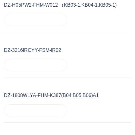
DZ-H05PW2-FHM-W012 （KB03-1.KB04-1.KB05-1)
DZ-3216IRCYY-FSM-IR02
DZ-1808WLYA-FHM-K387(B04 B05 B06)A1